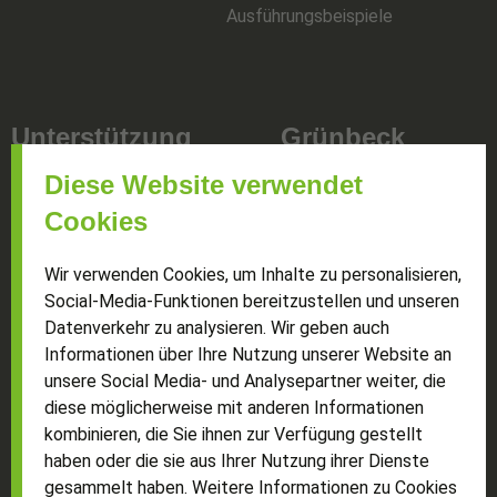
Ausführungsbeispiele
Unterstützung
Grünbeck
Diese Website verwendet
Cookies
für Händler
Showroom
Wir verwenden Cookies, um Inhalte zu personalisieren,
für Architekten
Partner
Social-Media-Funktionen bereitzustellen und unseren
für Bauträger
Datenverkehr zu analysieren. Wir geben auch
Über uns
Informationen über Ihre Nutzung unserer Website an
bei der Montage
Karriere
unsere Social Media- und Analysepartner weiter, die
bei häufigen Fragen (FAQ)
diese möglicherweise mit anderen Informationen
bei wichtigen Themen (Ratgeber)
Kontakt
kombinieren, die Sie ihnen zur Verfügung gestellt
wenn’s klemmt (Fensterdoktor)
haben oder die sie aus Ihrer Nutzung ihrer Dienste
gesammelt haben. Weitere Informationen zu Cookies