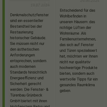
20.06.2024
19.07.2024
Entscheidend für das
Denkmalschutzfenster
Wohlbefinden in
sind ein essentieller
unseren Häusern: das
Bestandteil bei der
richtige Lüften der
Restaurierung
Wohnräume. Als
historischer Gebäude.
Familienunternehmen,
Sie müssen nicht nur
das sich auf Fenster
den ästhetischen
und Türen spezialisiert
Anforderungen
hat, möchten wir Ihnen
entsprechen, sondern
nicht nur qualitativ
auch modernen
hochwertige Produkte
Standards hinsichtlich
bieten, sondern auch
Energieeffizienz und
wertvolle Tipps für ein
Sicherheit gerecht
gesundes Raumklima
werden. Die Fenster- &
geben.
Türenbau Grünbeck
GmbH bietet mit ihren
Holzfenstern Retro und